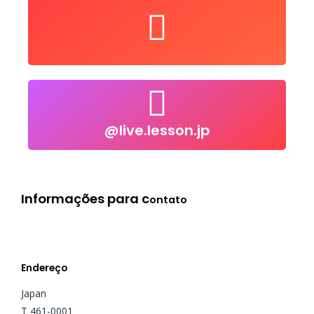
user/LiveLessonsJapan
Nos siga no Youtube
@live.lesson.jp
@live.lesson.jp
Click to follow
Informações para c
ontato
Endereço
Japan
T 461-0001