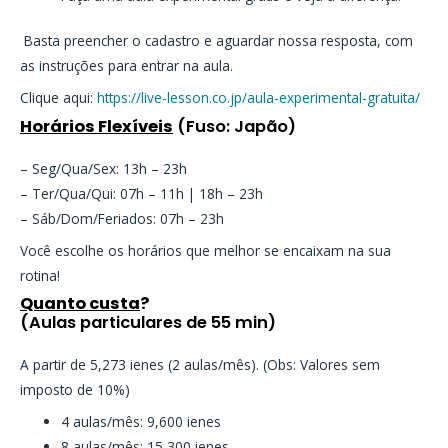
️ Basta preencher o cadastro e aguardar nossa resposta, com
as instruções para entrar na aula.
Clique aqui:
https://live-lesson.co.jp/aula-experimental-gratuita/
Horários Flexíveis
(Fuso: Japão)
– Seg/Qua/Sex: 13h – 23h
– Ter/Qua/Qui: 07h – 11h | 18h – 23h
– Sáb/Dom/Feriados: 07h – 23h
Você escolhe os horários que melhor se encaixam na sua
rotina!
Quanto custa
?
(Aulas particulares de 55 min)
A partir de 5,273 ienes (2 aulas/mês). (Obs: Valores sem
imposto de 10%)
4 aulas/mês: 9,600 ienes
8 aulas/mês: 15,300 ienes