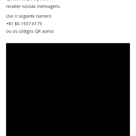
receber nossas mensagens.
Use o seguinte número
+81 80-1937-6173
ou os códigos QR acima