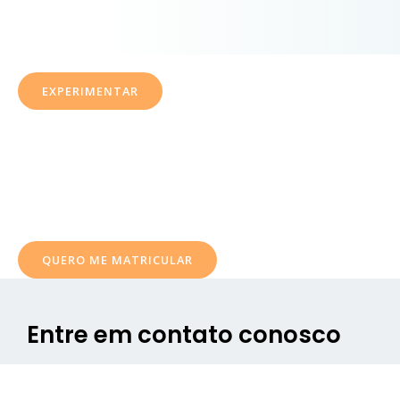
EXPERIMENTAR
Que tal fazer uma aula experimental por apenas ¥ 1,000
ienes ( aprox. U$ 6 dólares).
Ganhe 2 aulas brinde ao se matricular sem experimentar
QUERO ME MATRICULAR
Entre em contato conosco