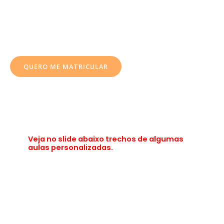
ienes ( aprox. U$ 6 dólares).
Ganhe 2 aulas brinde ao se matricular sem experimentar
QUERO ME MATRICULAR
Veja no slide abaixo trechos de algumas
aulas personalizadas.