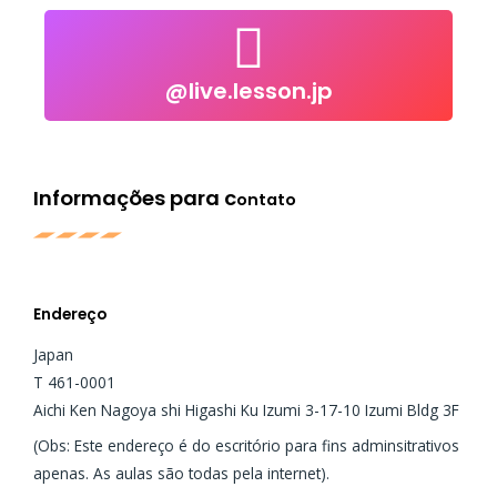
@live.lesson.jp
@live.lesson.jp
Click to follow
Informações para c
ontato
Endereço
Japan
T 461-0001
Aichi Ken Nagoya shi Higashi Ku Izumi 3-17-10 Izumi Bldg 3F
(Obs: Este endereço é do escritório para fins adminsitrativos
apenas. As aulas são todas pela internet).