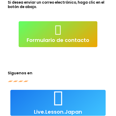
Si desea enviar un correo electrónico, haga clic en el
botón de abajo.
atendimento@live-lessons.jp
electrónico
enviar correo
Formulario de contacto
Haga clic para
Síguenos en
Lección en directo
Japón
Live.Lesson.Japan
Haz clic para seguirnos