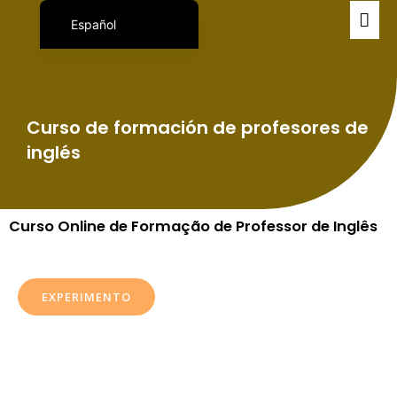
Español
Português do Brasil
English
日本語
Curso de formación de profesores de
inglés
Curso Online de Formação de Professor de Inglês
EXPERIMENTO
Que tal fazer uma aula experimental por apenas ¥ 1,000
ienes ( aprox. U$ 6 dólares).