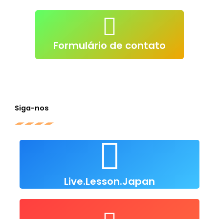
atendimento@live-lessons.jp
mail
Clique p/ enviar e-
Formulário de contato
Siga-nos
Live Lesson Japan
Clique para nos seguir
Live.Lesson.Japan
user/LiveLessonsJapan