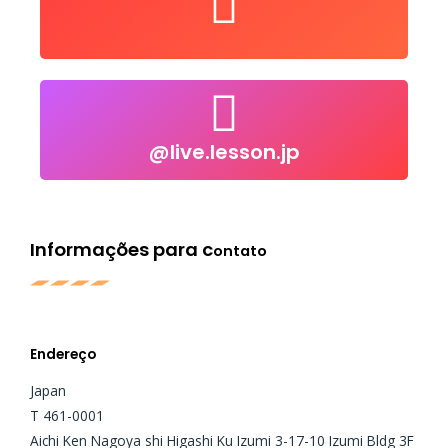
Nos siga no Youtube
@live.lesson.jp
@live.lesson.jp
Click to follow
Informações para c
ontato
Endereço
Japan
T 461-0001
Aichi Ken Nagoya shi Higashi Ku Izumi 3-17-10 Izumi Bldg 3F