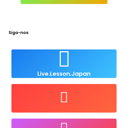
Siga-nos
Live Lesson Japan
Clique para nos seguir
Live.Lesson.Japan
user/LiveLessonsJapan
Nos siga no Youtube