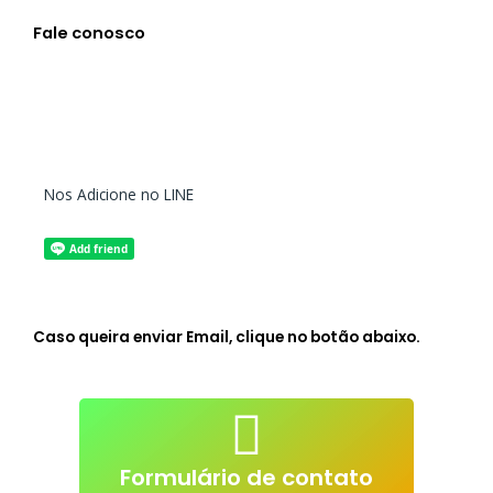
Fale conosco
Nos Adicione no LINE
Caso queira enviar Email, clique no botão abaixo.
atendimento@live-lessons.jp
mail
Clique p/ enviar e-
Formulário de contato