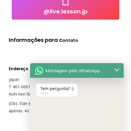
@live.lesson.jp
@live.lesson.jp
Click to follow
Informações para c
ontato
Endereço
Mensagem pelo WhatsApp
Japan
T 461-0001
Tem pergunta? :)
12:10
Aichi Ken Nagoya shi Higashi Ku Izumi 3-17-10 Izumi Bldg 3F
(Obs: Este endereço é do escritório para fins adminsitrativos
apenas. As aulas são todas pela internet).