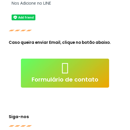
Nos Adicione no LINE
Caso queira enviar Email, clique no botão abaixo.
atendimento@live-lessons.jp
mail
Clique p/ enviar e-
Formulário de contato
Siga-nos